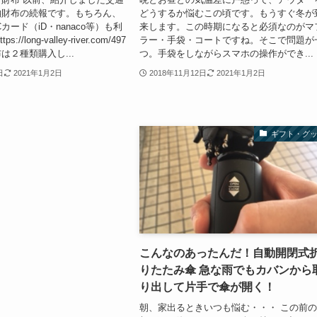
納財布の続報です。もちろん、
どうするか悩むこの頃です。もうすぐ冬が
カード（iD・nanaco等）も利
来します。この時期になると必須なのがマ
//long-valley-river.com/497
ラー・手袋・コートですね。そこで問題が
は２種類購入し...
つ。手袋をしながらスマホの操作ができ...
日
2021年1月2日
2018年11月12日
2021年1月2日
ギフト・グ
こんなのあったんだ！自動開閉式
りたたみ傘 急な雨でもカバンから
り出して片手で傘が開く！
朝、家出るときいつも悩む・・・ この前