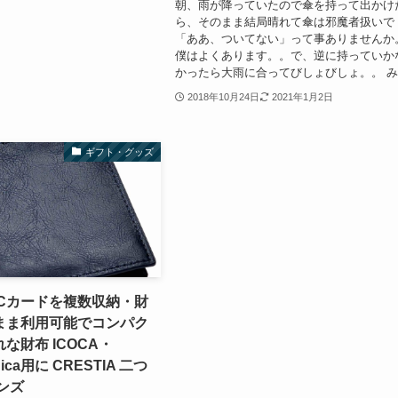
朝、雨が降っていたので傘を持って出かけ
ら、そのまま結局晴れて傘は邪魔者扱いで
「ああ、ついてない」って事ありませんか
僕はよくあります。。で、逆に持っていか
かったら大雨に合ってびしょびしょ。。 み.
2018年10月24日
2021年1月2日
ギフト・グッズ
ICカードを複数収納・財
まま利用可能でコンパク
な財布 ICOCA・
uica用に CRESTIA 二つ
ンズ