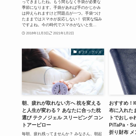
ってきましたね。もう間もなく手袋が必要な
季節になります。手袋があれば手のかじかみ
は抑えられますけど問題点が一つ。手袋つけ
たままではスマホが反応しない！ 切実な悩み
ですよね。今の時代でスマホがないと生...
2018年11月3日
2021年1月2日
ギフト・グッズ
朝、疲れが取れない方へ 枕を変える
おすすめ！
と人生が変わる？ あなたに合った枕
布に入れた
選び テクノジェル スリーピング コン
トでおしゃれ
トアーピロー
PiTaPa・S
折り財布 メ
毎朝、疲れ残ってませんか？ みなさん、朝起