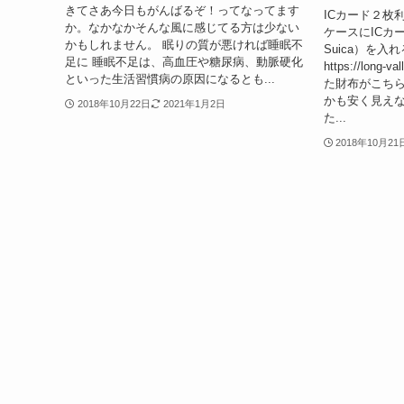
きてさあ今日もがんばるぞ！ってなってます
ICカード２枚
か。なかなかそんな風に感じてる方は少ない
ケースにICカード
かもしれません。 眠りの質が悪ければ睡眠不
Suica）を
足に 睡眠不足は、高血圧や糖尿病、動脈硬化
https://long-
といった生活習慣病の原因になるとも...
た財布がこちら
かも安く見え
2018年10月22日
2021年1月2日
た...
2018年10月21