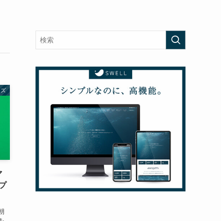
ッズ
マ
プ
朝
を