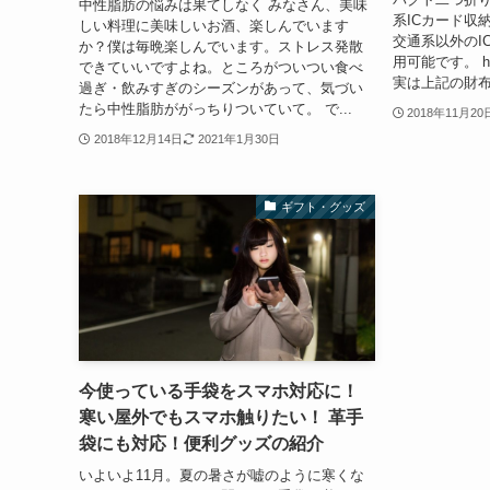
中性脂肪の悩みは果てしなく みなさん、美味
系ICカード収
しい料理に美味しいお酒、楽しんでいます
交通系以外のIC
か？僕は毎晩楽しんでいます。ストレス発散
用可能です。 https:
できていいですよね。ところがついつい食べ
実は上記の財布
過ぎ・飲みすぎのシーズンがあって、気づい
たら中性脂肪ががっちりついていて。 で...
2018年11月20
2018年12月14日
2021年1月30日
ギフト・グッズ
今使っている手袋をスマホ対応に！
寒い屋外でもスマホ触りたい！ 革手
袋にも対応！便利グッズの紹介
いよいよ11月。夏の暑さが嘘のように寒くな