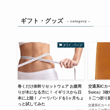
ギフト・グッズ
– category –
ギフト・グッズ
巻くだけ体幹リセットウェア お腹周
交通系ICカー
りが木になる方に！ イギリスから日
Suica）
本に上陸！ ノーリバンドを1ヶ月ちょ
ト二つ折り財布
っと試してみた
交通系ICカー
パクト二つ折り