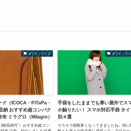
ギフト・グッズ
ギフト・グ
ド（ICOCA・PiTaPa・
手袋をしたままでも寒い屋外でス
3枚収納 おすすめ超コンパク
ホ触りたい！ スマホ対応手袋 タイ
 ミラグロ（Milagro）
別４選
ド3枚収納可！ おすすめ超コン
そろそろ朝晩寒くなってきましたね。特に
財布 以前、紹介しました交通
晩とお昼との気温差に戸惑って、アウター