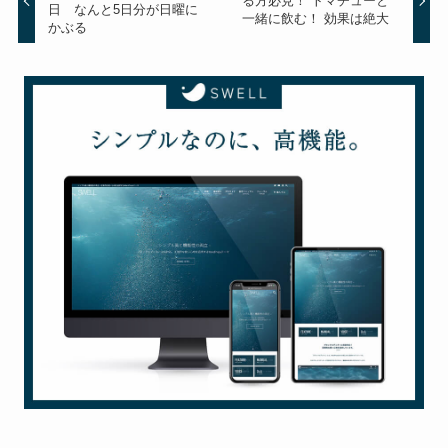
る方必見！ トマチューと
日 なんと5日分が日曜に
一緒に飲む！ 効果は絶大
かぶる