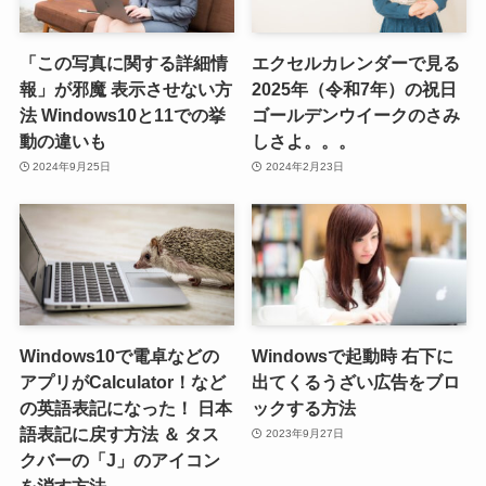
「この写真に関する詳細情
エクセルカレンダーで見る
報」が邪魔 表示させない方
2025年（令和7年）の祝日
法 Windows10と11での挙
ゴールデンウイークのさみ
動の違いも
しさよ。。。
2024年9月25日
2024年2月23日
Windows10で電卓などの
Windowsで起動時 右下に
アプリがCalculator！など
出てくるうざい広告をブロ
の英語表記になった！ 日本
ックする方法
語表記に戻す方法 ＆ タス
2023年9月27日
クバーの「J」のアイコン
を消す方法