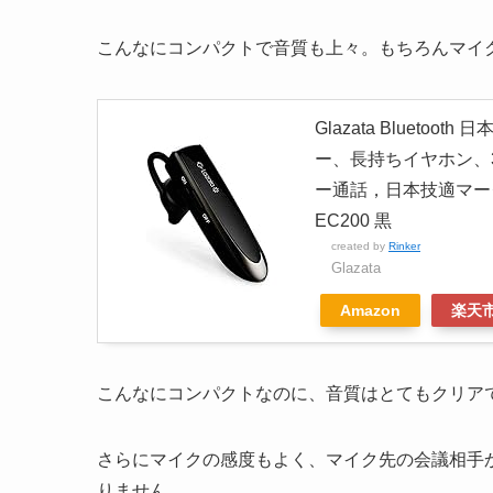
こんなにコンパクトで音質も上々。もちろんマイ
Glazata Blueto
ー、長持ちイヤホン、3
ー通話，日本技適マーク取得
EC200 黒
created by
Rinker
Glazata
Amazon
楽天
こんなにコンパクトなのに、音質はとてもクリア
さらにマイクの感度もよく、マイク先の会議相手
りません。