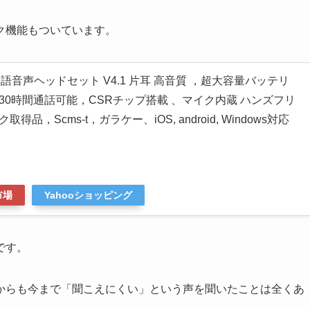
ク機能もついています。
oth 日本語音声ヘッドセット V4.1 片耳 高音質 ，超大容量バッテリ
0時間通話可能，CSRチップ搭載 、マイク内蔵 ハンズフリ
品，Scms-t，ガラケー、iOS, android, Windows対応
市場
Yahooショッピング
です。
からも今まで「聞こえにくい」という声を聞いたことは全くあ