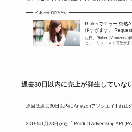
あわせて読みたい
Rinkerでエラー 
多すぎます。 Request
先日、RinkerでAmaz
と、「リクエスト回数が多すぎま
過去30日以内に売上が発生していない
原因は過去30日以内にAmazonアソシエイト経
2019年1月23日から「 Product Advertising