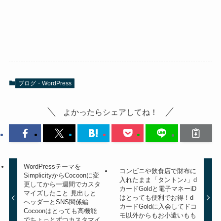
ブログ・WordPress
よかったらシェアしてね！
WordPressテーマを
コンビニや飲食店で財布に
SimplicityからCocoonに変
入れたまま「タントン♪」d
更してから一週間でカスタ
カードGoldと電子マネーiD
マイズしたこと 見出しと
はとっても便利でお得！d
ヘッダーとSNS関係編
カードGoldに入会してドコ
Cocoonはとっても高機能
モ以外からもお小遣いもも
でちょっとずつカスタマイ