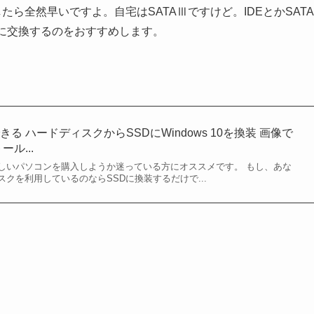
たら全然早いですよ。自宅はSATAⅢですけど。IDEとかSATA
に交換するのをおすすめします。
る ハードディスクからSSDにWindows 10を換装 画像で
ル...
しいパソコンを購入しようか迷っている方にオススメです。 もし、あな
クを利用しているのならSSDに換装するだけで...