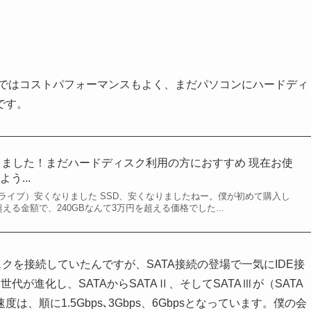
は今ではコストパフォーマンスもよく、まだパソコンにハードディ
です。
りました！まだハードディスク利用の方におすすめ 現在お使
う...
ドライブ）安くなりました SSD、安くなりましたねー。僕が初めて購入し
超える金額で、240GBなんて3万円を超える価格でした...
クを接続していたんですが、SATA接続の登場で一気にIDE接
代が進化し、SATAからSATAⅡ、そしてSATAⅢが（SATA
順に1.5Gbps､3Gbps、6Gbpsとなっています。僕の会