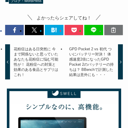
ブログ・WordPress
よかったらシェアしてね！
花粉症はある日突然に 今
GPD Pocket 2 vs 初代 つ
まで関係ないと思っていた
いにバッテリー対決！ 体
あなたも花粉症に悩む可能
感速度2倍になったGPD
性が！ 花粉症への対策と
Pocket 2のバッテリーの持
効果のある食品とサプリは
ちは？ BBenchで計測した
これ！
結果は意外にも・・・