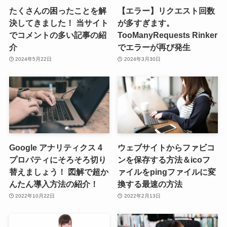
たくさんの困ったことを解
【エラー】リクエスト回数
決してきました！ 当サイト
が多すぎます。
でコメントの多い記事の紹
TooManyRequests Rinker
介
でエラーが再び発生
2024年5月22日
2024年3月30日
Google アナリティクス 4
ウェブサイトからファビコ
プロパティにそろそろ切り
ンを保存する方法＆icoフ
替えましょう！ 図解で超か
ァイルをpingファイルに変
んたん導入方法の紹介！
換する最速の方法
2022年10月22日
2022年2月13日