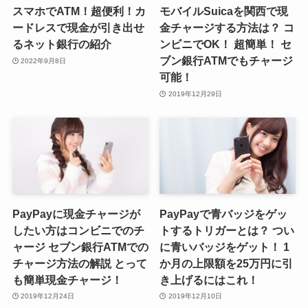
スマホでATM！超便利！カ
モバイルSuicaを関西で現
ードレスで現金が引き出せ
金チャージする方法は？ コ
るネット銀行の紹介
ンビニでOK！ 超簡単！ セ
ブン銀行ATMでもチャージ
2022年9月8日
可能！
2019年12月29日
PayPayに現金チャージが
PayPayで青バッジをゲッ
したい方はコンビニでのチ
トするトリガーとは？ つい
ャージ セブン銀行ATMでの
に青いバッジをゲット！ 1
チャージ方法の解説 とって
か月の上限額を25万円に引
も簡単現金チャージ！
き上げるにはこれ！
2019年12月24日
2019年12月10日