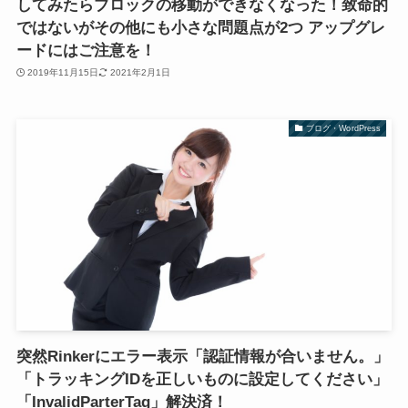
してみたらブロックの移動ができなくなった！致命的
ではないがその他にも小さな問題点が2つ アップグレ
ードにはご注意を！
2019年11月15日
2021年2月1日
ブログ・WordPress
突然Rinkerにエラー表示「認証情報が合いません。」
「トラッキングIDを正しいものに設定してください」
「InvalidParterTag」解決済！