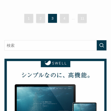
1
2
3
4
...
11