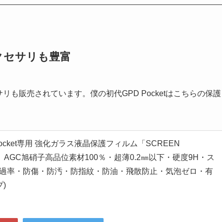
クセサリも豊富
クセサリも販売されています。僕の初代GPD Pocketはこちらの保護
D Pocket専用 強化ガラス液晶保護フィルム「SCREEN
ium」AGC旭硝子高品位素材100％・超薄0.2㎜以下・硬度9H・ス
過率・防傷・防汚・防指紋・防油・飛散防止・気泡ゼロ・有
)