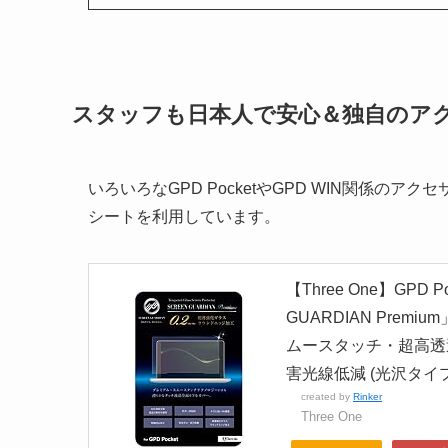
スタッフも日本人で安心＆独自のア
いろいろなGPD PocketやGPD WIN関係のア
シートを利用しています。
【Three One】GP
GUARDIAN Prem
ムースタッチ・超高透
害光線低減 (光沢タイプ
created by
Rinker
Three One