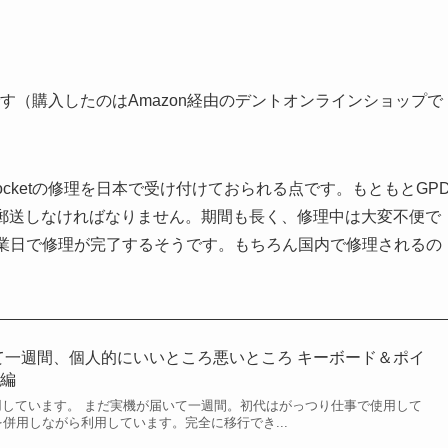
んです（購入したのはAmazon経由のデントオンラインショップで
ocketの修理を日本で受け付けておられる点です。もともとGP
国に郵送しなければなりません。期間も長く、修理中は大変不便で
営業日で修理が完了するそうです。もちろん国内で修理されるの
2が届いて一週間、個人的にいいところ悪いところ キーボード＆ポイ
ス編
初代を併用しています。 まだ実機が届いて一週間。初代はがっつり仕事で使用して
併用しながら利用しています。完全に移行でき...