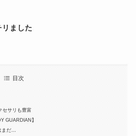
ポチリました
目次
クセサリも豊富
Y GUARDIAN】
ANはまだ…