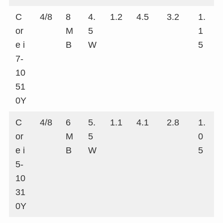
C
4/8
8
4.
1.2
4.5
3.2
1.
or
M
5
1
e i
B
W
5
7-
10
51
0Y
C
4/8
6
5.
1.1
4.1
2.8
1.
or
M
5
0
e i
B
W
5
5-
10
31
0Y