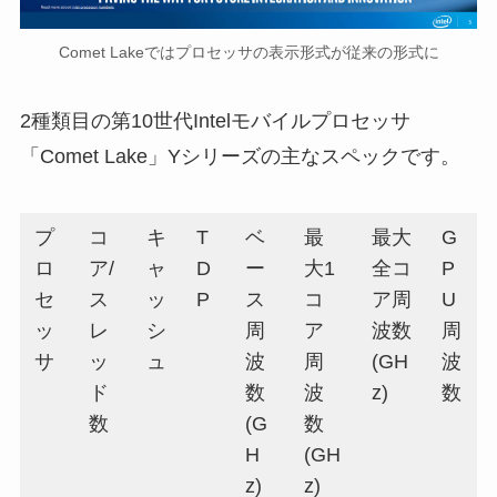
Comet Lakeではプロセッサの表示形式が従来の形式に
2種類目の第10世代Intelモバイルプロセッサ
「Comet Lake」Yシリーズの主なスペックです。
プ
コ
キ
T
ベ
最
最大
G
ロ
ア/
ャ
D
ー
大1
全コ
P
セ
ス
ッ
P
ス
コ
ア周
U
ッ
レ
シ
周
ア
波数
周
サ
ッ
ュ
波
周
(GH
波
ド
数
波
z)
数
数
(G
数
H
(GH
z)
z)