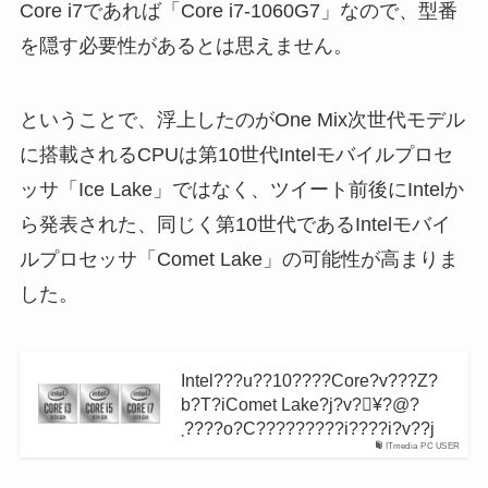
Core i7であれば「Core i7-1060G7」なので、型番
を隠す必要性があるとは思えません。
ということで、浮上したのがOne Mix次世代モデル
に搭載されるCPUは第10世代Intelモバイルプロセ
ッサ「Ice Lake」ではなく、ツイート前後にIntelか
ら発表された、同じく第10世代であるIntelモバイ
ルプロセッサ「Comet Lake」の可能性が高まりま
した。
Intel???u??10????Core?v???Z?
b?T?iComet Lake?j?v?𔭕¥?@?
܂????o?C?????????i????i?v??j
ITmedia PC USER