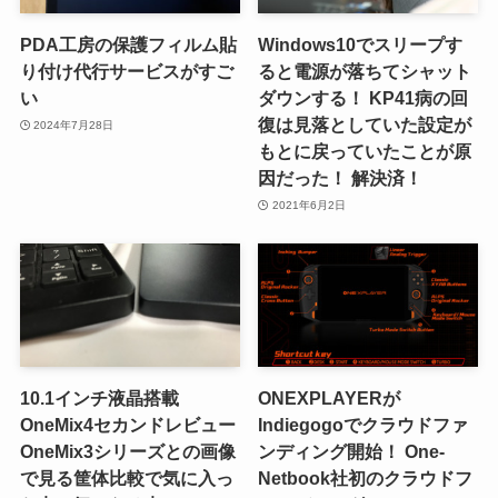
PDA工房の保護フィルム貼
Windows10でスリープす
り付け代行サービスがすご
ると電源が落ちてシャット
い
ダウンする！ KP41病の回
復は見落としていた設定が
2024年7月28日
もとに戻っていたことが原
因だった！ 解決済！
2021年6月2日
10.1インチ液晶搭載
ONEXPLAYERが
OneMix4セカンドレビュー
Indiegogoでクラウドファ
OneMix3シリーズとの画像
ンディング開始！ One-
で見る筐体比較で気に入っ
Netbook社初のクラウドフ