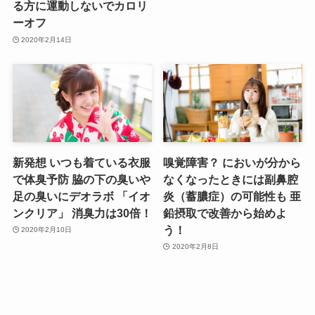
る方に運動しないでカロリ
ーオフ
2020年2月14日
新発想 いつも着ている衣服
嗅覚障害？ においが分から
で体臭予防 脇の下の臭いや
なくなったときには副鼻腔
足の臭いにデオラボ 「イオ
炎（蓄膿症）の可能性も 亜
ンクリア」 消臭力は30倍！
鉛摂取で改善から始めよ
う！
2020年2月10日
2020年2月8日