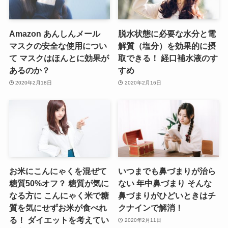
Amazon あんしんメール
脱水状態に必要な水分と電
マスクの安全な使用につい
解質（塩分）を効果的に摂
て マスクはほんとに効果が
取できる！ 経口補水液のす
あるのか？
すめ
2020年2月18日
2020年2月16日
お米にこんにゃくを混ぜて
いつまでも鼻づまりが治ら
糖質50%オフ？ 糖質が気に
ない 年中鼻づまり そんな
なる方に こんにゃく米で糖
鼻づまりがひどいときはチ
質を気にせずお米が食べれ
クナインで解消！
る！ ダイエットを考えてい
2020年2月11日