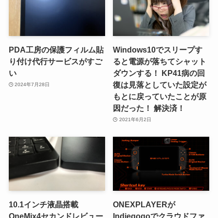
PDA工房の保護フィルム貼
Windows10でスリープす
り付け代行サービスがすご
ると電源が落ちてシャット
い
ダウンする！ KP41病の回
復は見落としていた設定が
2024年7月28日
もとに戻っていたことが原
因だった！ 解決済！
2021年6月2日
10.1インチ液晶搭載
ONEXPLAYERが
OneMix4セカンドレビュー
Indiegogoでクラウドファ