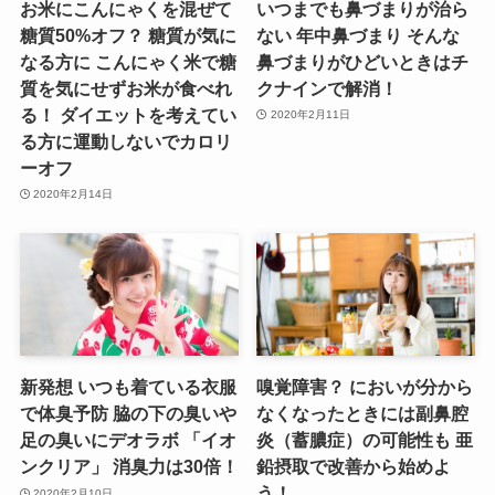
お米にこんにゃくを混ぜて
いつまでも鼻づまりが治ら
糖質50%オフ？ 糖質が気に
ない 年中鼻づまり そんな
なる方に こんにゃく米で糖
鼻づまりがひどいときはチ
質を気にせずお米が食べれ
クナインで解消！
る！ ダイエットを考えてい
2020年2月11日
る方に運動しないでカロリ
ーオフ
2020年2月14日
新発想 いつも着ている衣服
嗅覚障害？ においが分から
で体臭予防 脇の下の臭いや
なくなったときには副鼻腔
足の臭いにデオラボ 「イオ
炎（蓄膿症）の可能性も 亜
ンクリア」 消臭力は30倍！
鉛摂取で改善から始めよ
う！
2020年2月10日