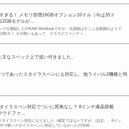
okが熱すぎる！ メモリ倍増16GBオプション10ドル（今は35ド
512GBモデルが…
グを開始したCHUWI MiniBookですが、出資額はすこぶる順調のようで
在で1395％！ その勢いもあって、クラウドファンディ…
GBと主なスペック上で追い付きました。
1つであったスタイラスペンにも対応し、他ライバル2機種と同
okがスタイラスペン対応でついに死角なし？ 8インチ液晶搭載
クラウドファ…
がついにスタイラスペン対応になりました（確定ではないですが、ほぼ）。 8イン
の中で唯一スタイラスペンに対応していなかったCHUW…