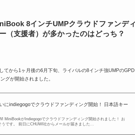
I MiniBook 8インチUMPクラウドファンデ
カー（支援者）が多かったのはどっち？
を開始してから1ヶ月後の6月下旬、ライバルの8インチ強UMPのGPD
ンディングが開始されました。
kがついにindiegogoでクラウドファンディング開始！ 日本語キー
UWI MiniBookがIndiegogoでクラウドファンディング開始されました！ お
だそうです。 前日にCHUWI社からメールが届きました…