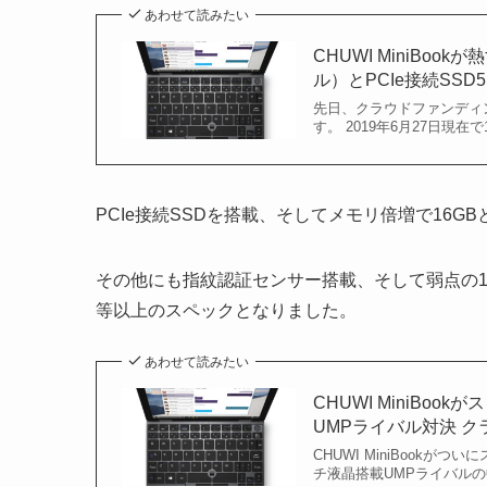
あわせて読みたい
CHUWI MiniBo
ル）とPCIe接続SSD
先日、クラウドファンディン
す。 2019年6月27日現
PCIe接続SSDを搭載、そしてメモリ倍増で16
その他にも指紋認証センサー搭載、そして弱点の
等以上のスペックとなりました。
あわせて読みたい
CHUWI MiniBo
UMPライバル対決 
CHUWI MiniBook
チ液晶搭載UMPライバル